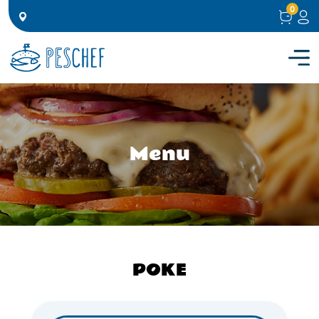
0
Menu
POKE